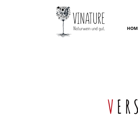
HOM
V
ER