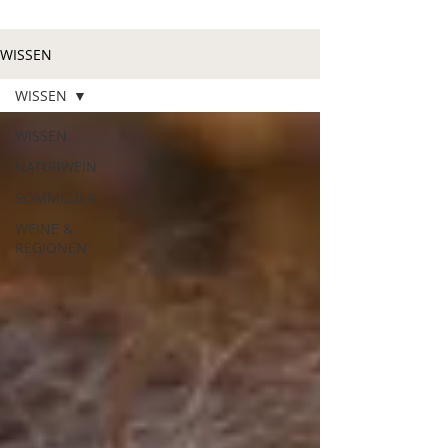
WISSEN
WISSEN
WISSEN
NATURWEIN
SOMMELIER
WEINE &
REGIONEN