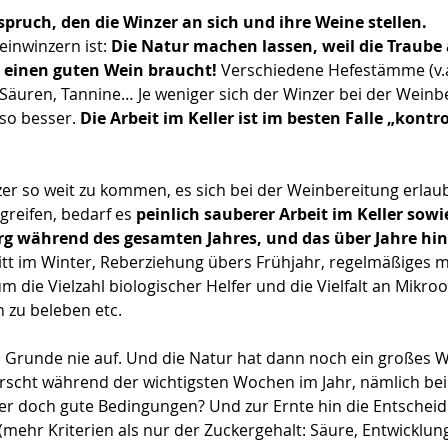
pruch, den die Winzer an sich und ihre Weine stellen.
inwinzern ist: 
Die Natur machen lassen, weil die Traube 
ür einen guten Wein braucht!
 Verschiedene Hefestämme (v.a
 Säuren, Tannine… Je weniger sich der Winzer bei der Weinb
o besser. 
Die Arbeit im Keller ist im besten Falle „kontro
er so weit zu kommen, es sich bei der Weinbereitung erlau
greifen, bedarf es 
peinlich sauberer Arbeit im Keller sow
rg während des gesamten Jahres, und das über Jahre hi
tt im Winter, Reberziehung übers Frühjahr, regelmäßiges 
m die Vielzahl biologischer Helfer und die Vielfalt an Mikr
 zu beleben etc. 
 Grunde nie auf. Und die Natur hat dann noch ein großes 
scht während der wichtigsten Wochen im Jahr, nämlich bei
er doch gute Bedingungen? Und zur Ernte hin die Entschei
(mehr Kriterien als nur der Zuckergehalt: Säure, Entwicklu