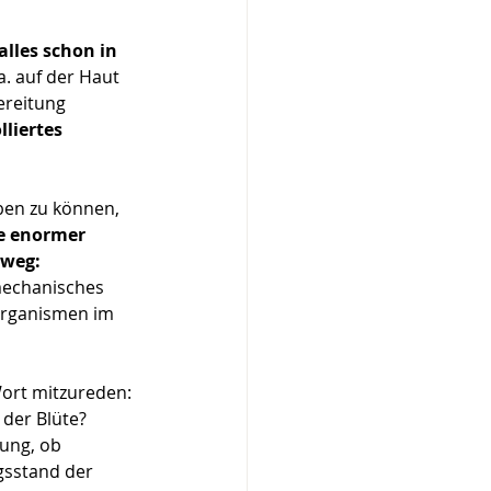
alles schon in
. auf der Haut
ereitung 
lliertes 
ben zu können,
ie enormer
nweg:
mechanisches 
oorganismen im 
Wort mitzureden:
 der Blüte?
dung, ob
ngsstand der